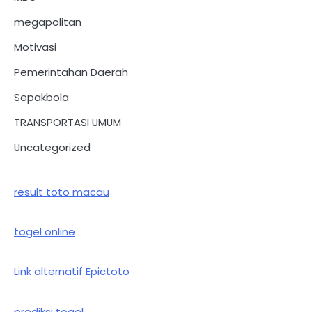
megapolitan
Motivasi
Pemerintahan Daerah
Sepakbola
TRANSPORTASI UMUM
Uncategorized
result toto macau
togel online
Link alternatif Epictoto
prediksi togel