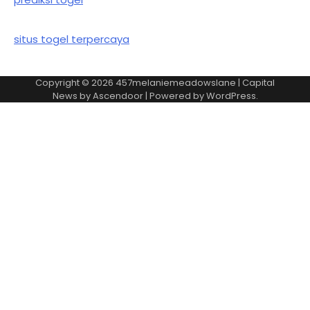
situs togel terpercaya
Copyright © 2026
457melaniemeadowslane
| Capital
News by
Ascendoor
| Powered by
WordPress
.