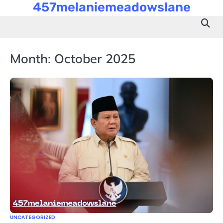
457melaniemeadowslane
Skip
to
content
Month:
October 2025
UNCATEGORIZED