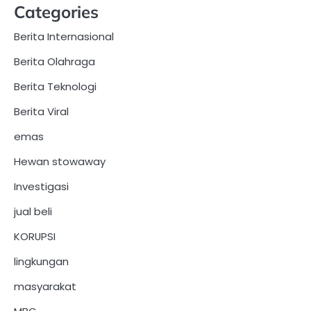
Categories
Berita Internasional
Berita Olahraga
Berita Teknologi
Berita Viral
emas
Hewan stowaway
Investigasi
jual beli
KORUPSI
lingkungan
masyarakat