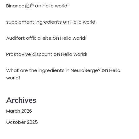
on
Binance账户
Hello world!
on
supplement ingredients
Hello world!
on
Audifort official site
Hello world!
on
ProstaVive discount
Hello world!
on
What are the ingredients in NeuroSerge?
Hello
world!
Archives
March 2026
October 2025