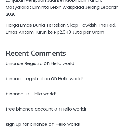
Lonjakan Penipuan Jual Beli Mobil dan Tanah,
Masyarakat Diminta Lebih Waspada Jelang Lebaran
2026
Harga Emas Dunia Tertekan Sikap Hawkish The Fed,
Emas Antam Turun ke Rp2,943 Juta per Gram
Recent Comments
on
binance Registro
Hello world!
on
binance registration
Hello world!
on
binance
Hello world!
on
free binance account
Hello world!
on
sign up for binance
Hello world!