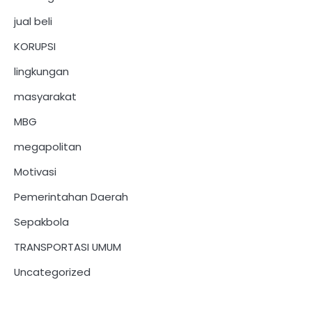
jual beli
KORUPSI
lingkungan
masyarakat
MBG
megapolitan
Motivasi
Pemerintahan Daerah
Sepakbola
TRANSPORTASI UMUM
Uncategorized