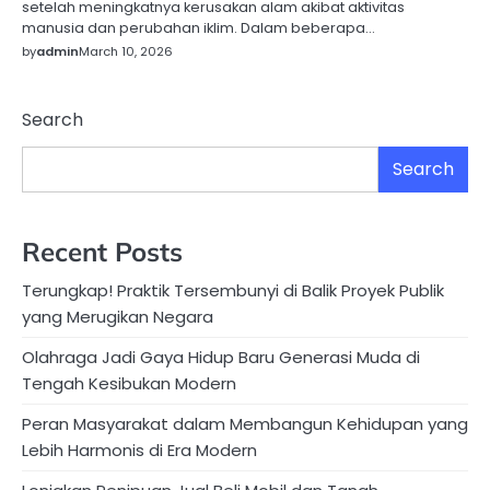
setelah meningkatnya kerusakan alam akibat aktivitas
manusia dan perubahan iklim. Dalam beberapa…
by
admin
March 10, 2026
Search
Search
Recent Posts
Terungkap! Praktik Tersembunyi di Balik Proyek Publik
yang Merugikan Negara
Olahraga Jadi Gaya Hidup Baru Generasi Muda di
Tengah Kesibukan Modern
Peran Masyarakat dalam Membangun Kehidupan yang
Lebih Harmonis di Era Modern