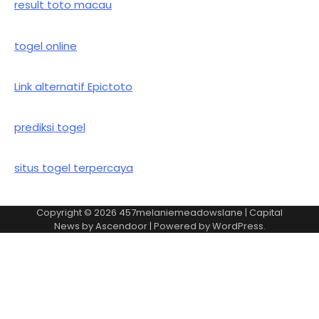
result toto macau
togel online
Link alternatif Epictoto
prediksi togel
situs togel terpercaya
Copyright © 2026
457melaniemeadowslane
| Capital
News by
Ascendoor
| Powered by
WordPress
.