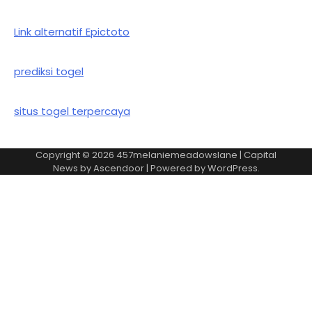
Link alternatif Epictoto
prediksi togel
situs togel terpercaya
Copyright © 2026
457melaniemeadowslane
| Capital
News by
Ascendoor
| Powered by
WordPress
.