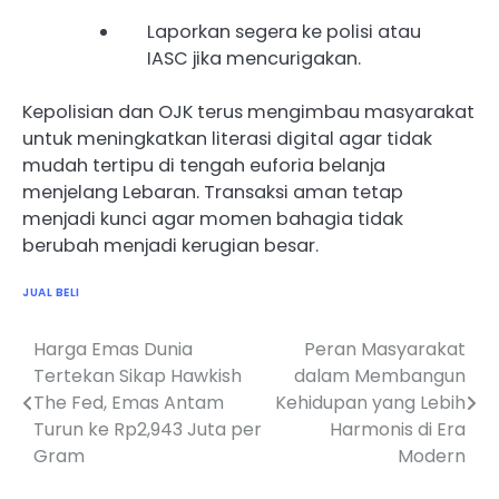
Laporkan segera ke polisi atau
IASC jika mencurigakan.
Kepolisian dan OJK terus mengimbau masyarakat
untuk meningkatkan literasi digital agar tidak
mudah tertipu di tengah euforia belanja
menjelang Lebaran. Transaksi aman tetap
menjadi kunci agar momen bahagia tidak
berubah menjadi kerugian besar.
JUAL BELI
Harga Emas Dunia
Peran Masyarakat
Post
Tertekan Sikap Hawkish
dalam Membangun
navigation
The Fed, Emas Antam
Kehidupan yang Lebih
Turun ke Rp2,943 Juta per
Harmonis di Era
Gram
Modern