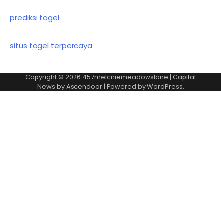
prediksi togel
situs togel terpercaya
Copyright © 2026
457melaniemeadowslane
| Capital
News by
Ascendoor
| Powered by
WordPress
.