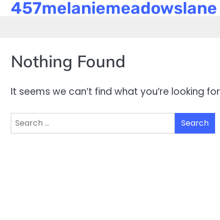
457melaniemeadowslane
Skip
to
content
Nothing Found
It seems we can’t find what you’re looking fo
Search
for: