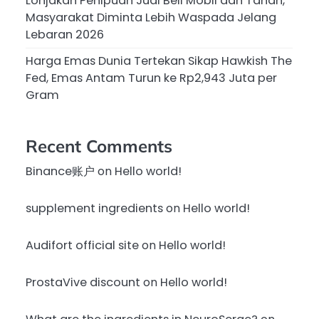
Lonjakan Penipuan Jual Beli Mobil dan Tanah,
Masyarakat Diminta Lebih Waspada Jelang
Lebaran 2026
Harga Emas Dunia Tertekan Sikap Hawkish The
Fed, Emas Antam Turun ke Rp2,943 Juta per
Gram
Recent Comments
Binance账户
on
Hello world!
supplement ingredients
on
Hello world!
Audifort official site
on
Hello world!
ProstaVive discount
on
Hello world!