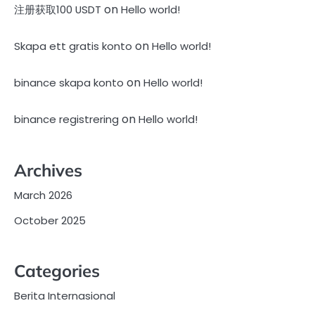
on
注册获取100 USDT
Hello world!
on
Skapa ett gratis konto
Hello world!
on
binance skapa konto
Hello world!
on
binance registrering
Hello world!
Archives
March 2026
October 2025
Categories
Berita Internasional