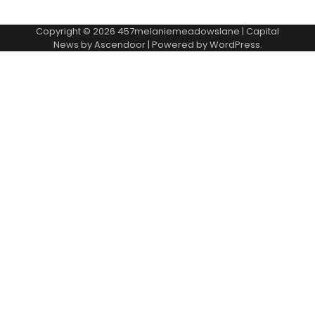
Copyright © 2026
457melaniemeadowslane
| Capital
News by
Ascendoor
| Powered by
WordPress
.