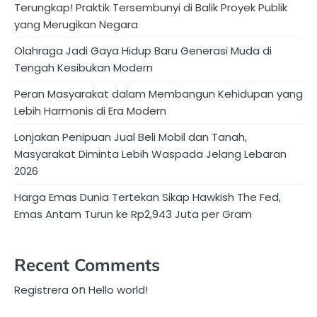
Terungkap! Praktik Tersembunyi di Balik Proyek Publik
yang Merugikan Negara
Olahraga Jadi Gaya Hidup Baru Generasi Muda di
Tengah Kesibukan Modern
Peran Masyarakat dalam Membangun Kehidupan yang
Lebih Harmonis di Era Modern
Lonjakan Penipuan Jual Beli Mobil dan Tanah,
Masyarakat Diminta Lebih Waspada Jelang Lebaran
2026
Harga Emas Dunia Tertekan Sikap Hawkish The Fed,
Emas Antam Turun ke Rp2,943 Juta per Gram
Recent Comments
on
Registrera
Hello world!