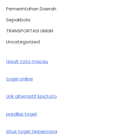
Pemerintahan Daerah
Sepakbola
TRANSPORTASI UMUM
Uncategorized
result toto macau
togel online
Link alternatif Epictoto
prediksi togel
situs togel terpercaya