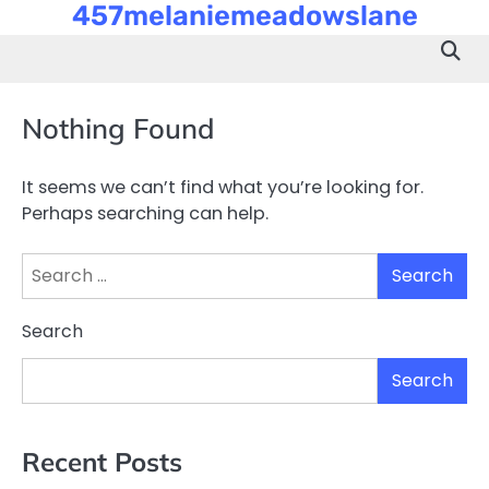
457melaniemeadowslane
Skip
to
content
Nothing Found
It seems we can’t find what you’re looking for.
Perhaps searching can help.
Search
for:
Search
Search
Recent Posts