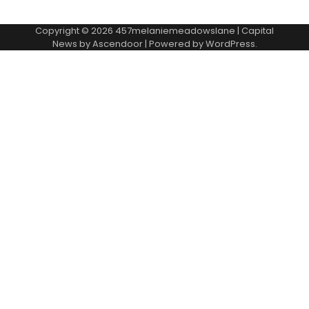
Copyright © 2026
457melaniemeadowslane
| Capital
News by
Ascendoor
| Powered by
WordPress
.