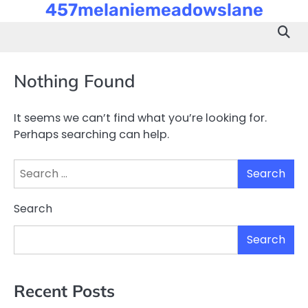
457melaniemeadowslane
Skip
to
content
Nothing Found
It seems we can’t find what you’re looking for.
Perhaps searching can help.
Search
for:
Search
Search
Recent Posts